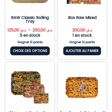
RAW Classic Rolling
Box Raw Mixed
Tray
125,00
د.م.
–
250,00
د.م.
200,00
د.م.
5 en stock
1 en stock
Gagner 13 points
Gagner 10 points
CHOIX DES OPTIONS
AJOUTER AU PANIER