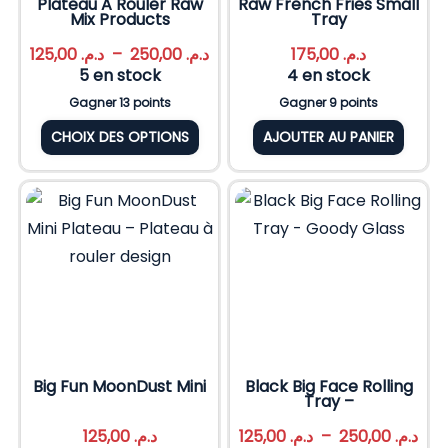
Plateau A Rouler Raw
Raw French Fries Small
Mix Products
Tray
125,00
د.م.
–
250,00
د.م.
175,00
د.م.
5 en stock
4 en stock
Gagner 13 points
Gagner 9 points
CHOIX DES OPTIONS
AJOUTER AU PANIER
Big Fun MoonDust Mini
Black Big Face Rolling
Tray –
125,00
د.م.
125,00
د.م.
–
250,00
د.م.