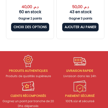
40,00
د.م.
50,00
د.م.
60 en stock
43 en stock
Gagner 2 points
Gagner 3 points
CHOIX DES OPTIONS
AJOUTER AU PANIER
PRODUITS AUTHENTIQUES
LIVRAISON RAPIDE
Produits de qualités supérieure
Livraison dans les 24h
CLIENTS RÉCOMPONSÉS
PAIEMENT SÉCURISÉ
Gagnez un point par tranche de 20
100% sûr et sécurisé
Dhs dépensés