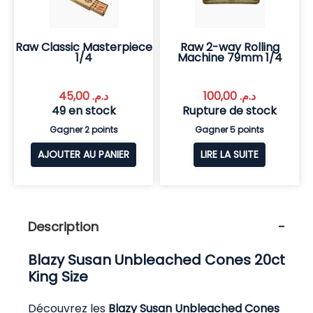
Raw Classic Masterpiece
Raw 2-way Rolling
1/4
Machine 79mm 1/4
45,00
د.م.
100,00
د.م.
49 en stock
Rupture de stock
Gagner 2 points
Gagner 5 points
AJOUTER AU PANIER
LIRE LA SUITE
Description
Blazy Susan Unbleached Cones 20ct
King Size
Découvrez les
Blazy Susan Unbleached Cones