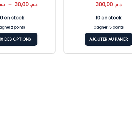
د..
–
30,00
د.م.
300,00
د.م.
0 en stock
10 en stock
gner 2 points
Gagner 15 points
X DES OPTIONS
AJOUTER AU PANIER