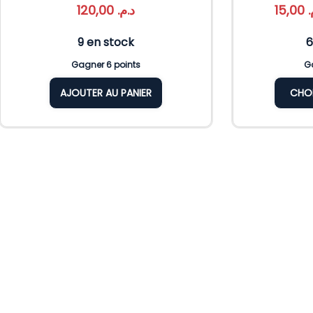
120,00
د.م.
15,00
م
9 en stock
6
Gagner 6 points
Ga
AJOUTER AU PANIER
CHOI