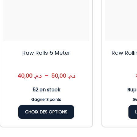
Raw Rolls 5 Meter
Raw Roll
40,00
د.م.
–
50,00
د.م.
52 en stock
Rup
Gagner 3 points
Ga
CHOIX DES OPTIONS