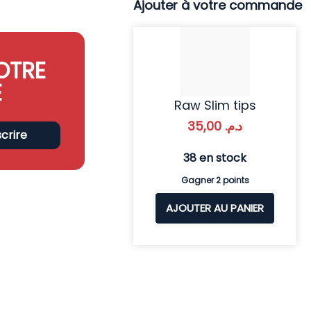
Ajouter à votre commande
OTRE
E
Raw Slim tips
35,00
د.م.
scrire
38 en stock
Gagner 2 points
AJOUTER AU PANIER