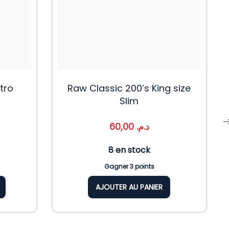
tro
Raw Classic 200’s King size
Slim
60,00
د.م.
8 en stock
Gagner 3 points
AJOUTER AU PANIER