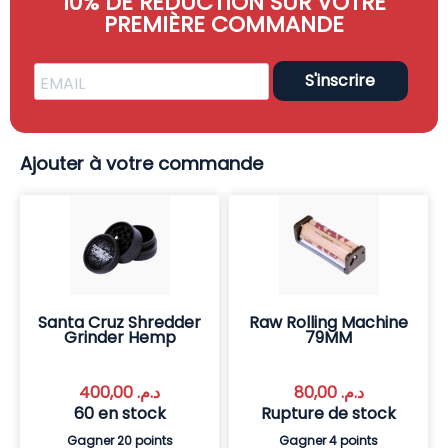
10% DE RÉDUCTION SUR VOTRE
PREMIÈRE COMMANDE
S'inscrire
Ajouter à votre commande
Santa Cruz Shredder
Raw Rolling Machine
Grinder Hemp
79MM
400,00
د.م.
80,00
د.م.
60 en stock
Rupture de stock
Gagner 20 points
Gagner 4 points