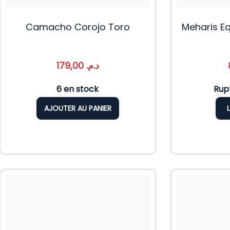
Camacho Corojo Toro
Meharis Eq
179,00
د.م.
6 en stock
Rup
AJOUTER AU PANIER