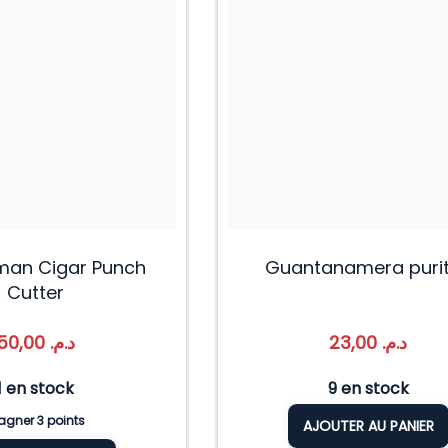
an Cigar Punch
Guantanamera puri
Cutter
50,00
د.م.
23,00
د.م.
1 en stock
9 en stock
gner 3 points
AJOUTER AU PANIER