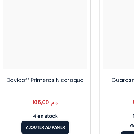
Davidoff Primeros Nicaragua
Guardsm
105,00
د.م.
4 en stock
Ga
AJOUTER AU PANIER