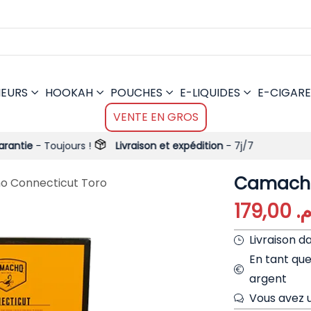
MEURS
HOOKAH
POUCHES
E-LIQUIDES
E-CIGARE
VENTE EN GROS
jours !
Livraison et expédition
- 7j/7
Camacho
 Connecticut Toro
179,00
.م
Livraison d
En tant qu
argent
Vous avez u