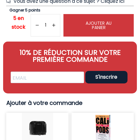
Vous avez une question à ce sujet ?
Cliquez ici
Gagner 5 points
5 en
AJOUTER AU
stock
PANIER
10% DE RÉDUCTION SUR VOTRE
PREMIÈRE COMMANDE
S'inscrire
Ajouter à votre commande