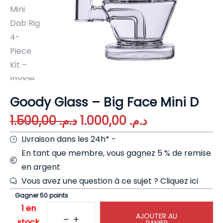
Goody Glass – Big Face Mini D
1.500,00
د.م.
1.000,00
د.م.
Livraison dans les 24h* -
En tant que membre, vous gagnez 5 % de remise
en argent
Vous avez une question à ce sujet ?
Cliquez ici
Gagner 50 points
1 en
AJOUTER AU
stock
PANIER