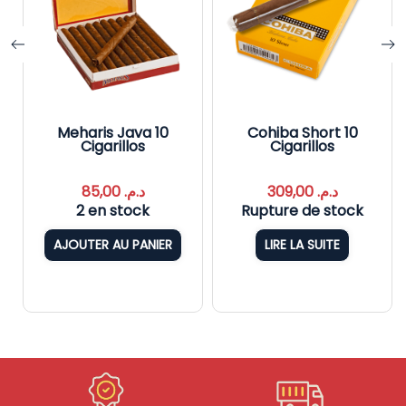
o
Meharis Java 10
Cohiba Short 10
Cigarillos
Cigarillos
85,00
د.م.
309,00
د.م.
2 en stock
Rupture de stock
AJOUTER AU PANIER
LIRE LA SUITE