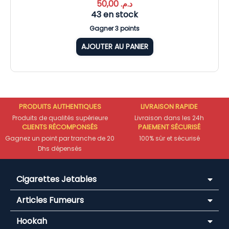
50,00
د.م.
43 en stock
Gagner 3 points
AJOUTER AU PANIER
PRODUITS AUTHENTIQUES
LIVRAISON RAPIDE
Produits de qualités supérieure
Livraison dans les 24h
CLIENTS RÉCOMPONSÉS
PAIEMENT SÉCURISÉ
Gagnez un point par tranche de 20
100% sûr et sécurisé
Dhs dépensés
Cigarettes Jetables
Articles Fumeurs
Hookah