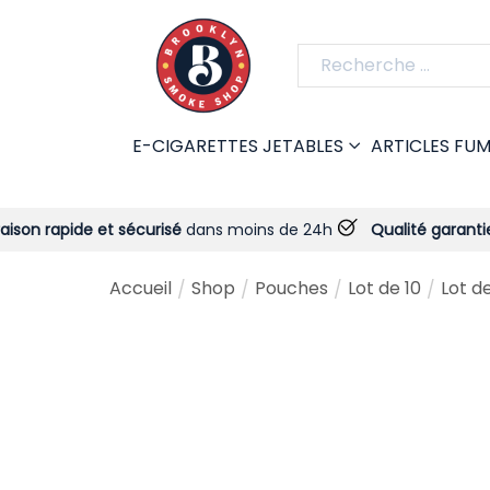
E-CIGARETTES JETABLES
ARTICLES FU
e et sécurisé
dans moins de 24h
Qualité garantie
- Toujours 
Accueil
Shop
Pouches
Lot de 10
Lot d
/
/
/
/