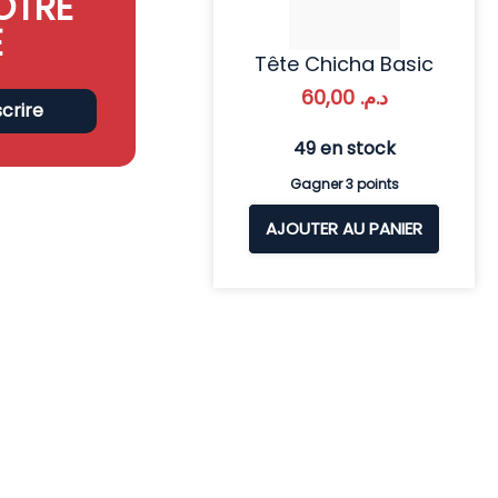
OTRE
E
Tête Chicha Basic
60,00
د.م.
scrire
49 en stock
Gagner 3 points
AJOUTER AU PANIER