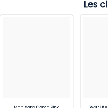
Les c
Mob Xara Camo Pink
Swift Lit