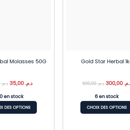
rbal Molasses 50G
Gold Star Herbal 1
35,00
د.م.
300,00
د.م
45,00
د.م.
600,00
د.م.
0 en stock
6 en stock
X DES OPTIONS
CHOIX DES OPTIONS