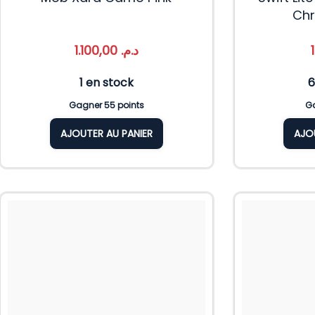
Chr
1.100,00
د.م.
1 en stock
6
Gagner 55 points
Ga
AJOUTER AU PANIER
AJO