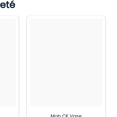
heté
Mob CK Vase