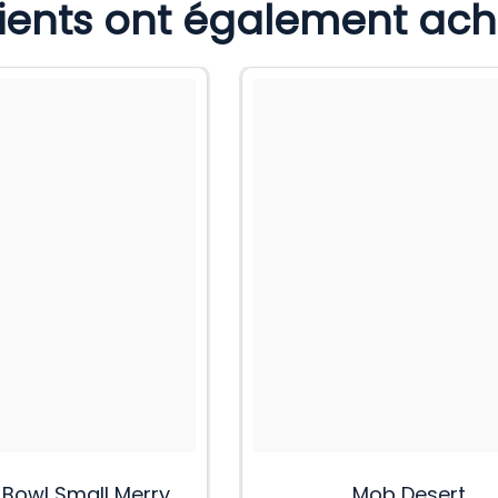
lients ont également ac
e Bowl Small Merry
Mob Desert