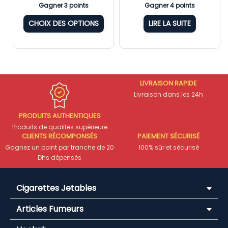
Gagner 3 points
Gagner 4 points
CHOIX DES OPTIONS
LIRE LA SUITE
LIVRAISON RAPIDE
Livraison dans les 24h
PRODUITS AUTHENTIQUES
Produits de qualités supérieure
CLIENTS RÉCOMPONSÉS
PAIEMENT SÉCURISÉ
Gagnez un point par tranche de 20
100% sûr et sécurisé
Dhs dépensés
Cigarettes Jetables
Articles Fumeurs