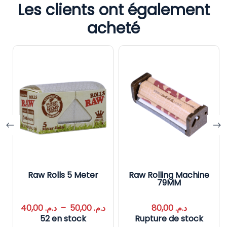
Les clients ont également
acheté
Raw Rolls 5 Meter
Raw Rolling Machine
79MM
40,00
د.م.
–
50,00
د.م.
80,00
د.م.
52 en stock
Rupture de stock