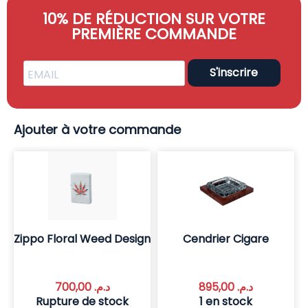
10% DE RÉDUCTION SUR VOTRE
PREMIÈRE COMMANDE
S'inscrire
Ajouter à votre commande
Zippo Floral Weed Design
Cendrier Cigare
700,00
د.م.
895,00
د.م.
Rupture de stock
1 en stock