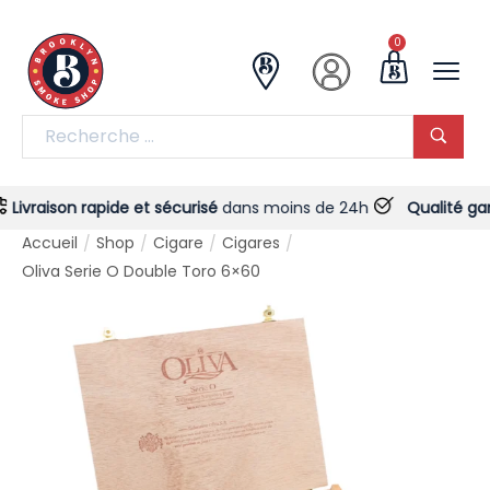
0
ivraison rapide et sécurisé
dans moins de 24h
Qualité garan
Accueil
Shop
Cigare
Cigares
/
/
/
/
Oliva Serie O Double Toro 6×60