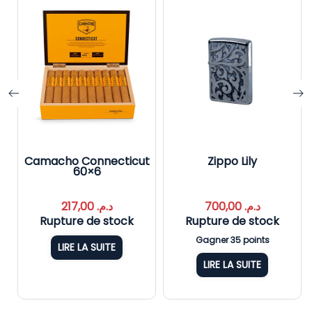
t
Camacho Connecticut
Zippo Lily
60×6
217,00
د.م.
700,00
د.م.
Rupture de stock
Rupture de stock
Gagner 35 points
LIRE LA SUITE
LIRE LA SUITE