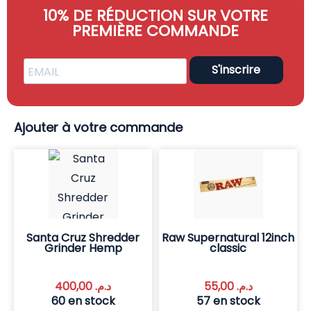
10% DE RÉDUCTION SUR VOTRE
PREMIÈRE COMMANDE
S'inscrire
Ajouter à votre commande
Santa Cruz Shredder
Raw Supernatural 12inch
Grinder Hemp
classic
400,00
د.م.
55,00
د.م.
60 en stock
57 en stock