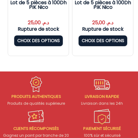
g
Lot de 5 pièces à 100Dh
Lot de 5 pièces à 100Dh
PIK Nico
PIK Nico
25,00
د.م.
25,00
د.م.
Rupture de stock
Rupture de stock
CHOIX DES OPTIONS
CHOIX DES OPTIONS
PRODUITS AUTHENTIQUES
LIVRAISON RAPIDE
Produits de qualités supérieure
Livraison dans les 24h
CLIENTS RÉCOMPONSÉS
PAIEMENT SÉCURISÉ
Gagnez un point par tranche de 20
100% sûr et sécurisé