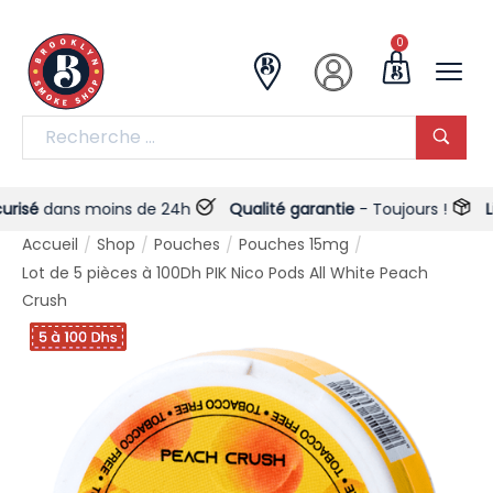
0
é
dans moins de 24h
Qualité garantie
- Toujours !
Livrai
Accueil
Shop
Pouches
Pouches 15mg
/
/
/
/
Lot de 5 pièces à 100Dh PIK Nico Pods All White Peach
Crush