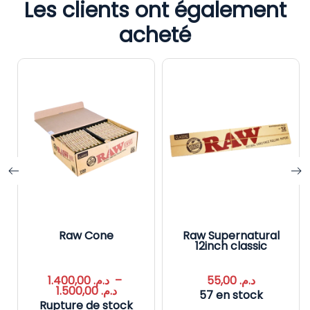
Les clients ont également
acheté
Raw Cone
Raw Supernatural
12inch classic
1.400,00
د.م.
–
55,00
د.م.
1.500,00
د.م.
57 en stock
Rupture de stock