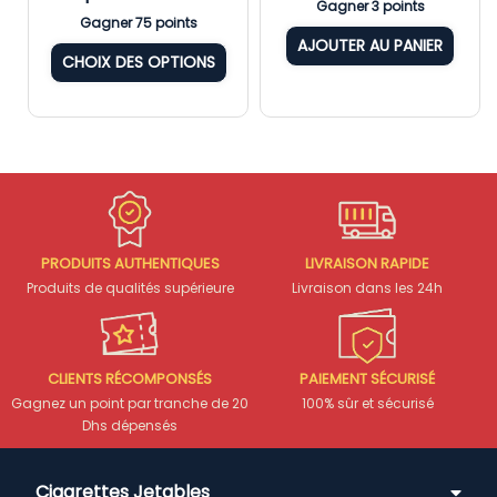
Gagner 3 points
Gagner 75 points
AJOUTER AU PANIER
CHOIX DES OPTIONS
PRODUITS AUTHENTIQUES
LIVRAISON RAPIDE
Produits de qualités supérieure
Livraison dans les 24h
CLIENTS RÉCOMPONSÉS
PAIEMENT SÉCURISÉ
Gagnez un point par tranche de 20
100% sûr et sécurisé
Dhs dépensés
Cigarettes Jetables