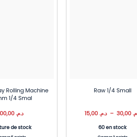
y Rolling Machine
Raw 1/4 Small
m 1/4 Smal
100,00
د.م.
15,00
د.م.
–
30,00
.م
ture de stock
60 en stock