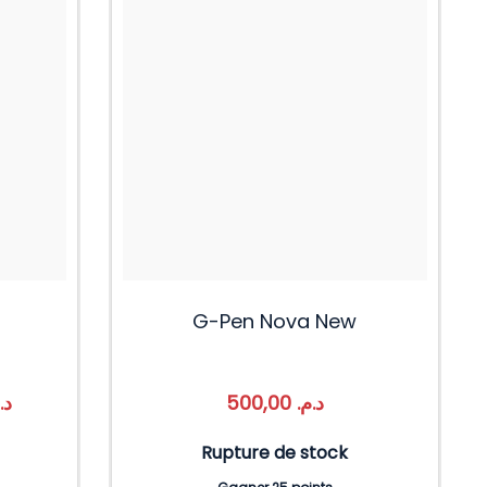
G-Pen Nova New
د.
500,00
د.م.
Rupture de stock