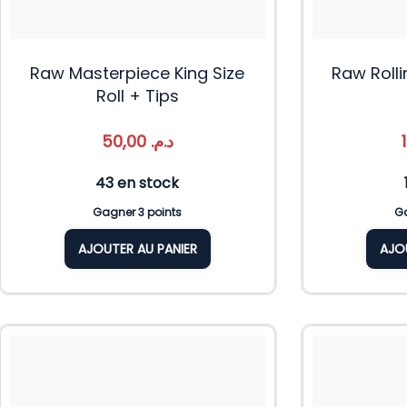
Raw Masterpiece King Size
Raw Roll
Roll + Tips
50,00
د.م.
43 en stock
Gagner 3 points
Ga
AJOUTER AU PANIER
AJO