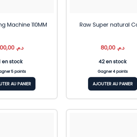
ing Machine 110MM
Raw Super natural C
100,00
د.م.
80,00
د.م.
1 en stock
42 en stock
gner 5 points
Gagner 4 points
UTER AU PANIER
AJOUTER AU PANIER