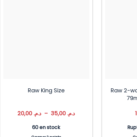
Raw King Size
Raw 2-wa
79m
20,00
د.م.
–
35,00
د.م.
60 en stock
Rup