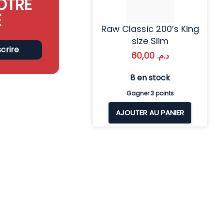
OTRE
E
Raw Classic 200’s King
size Slim
scrire
60,00
د.م.
8 en stock
Gagner 3 points
AJOUTER AU PANIER