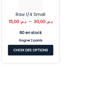
Raw 1/4 Small
15,00
د.م.
–
30,00
د.م.
60 en stock
Gagner 2 points
CHOIX DES OPTIONS