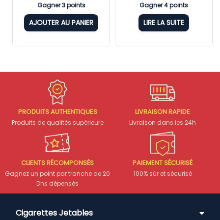
Gagner 3 points
Gagner 4 points
AJOUTER AU PANIER
LIRE LA SUITE
PRODUITS AUTHENTIQUES
LIVRAISON RAPIDE
Produits de qualités supérieure
Livraison dans les 24h
CLIENTS RÉCOMPONSÉS
PAIEMENT SÉCURISÉ
Gagnez un point par tranche de 20
100% sûr et sécurisé
Dhs dépensés
Cigarettes Jetables