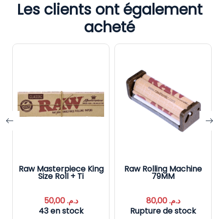
Les clients ont également
acheté
Raw Masterpiece King
Raw Rolling Machine
Size Roll + Ti
79MM
50,00
د.م.
80,00
د.م.
43 en stock
Rupture de stock