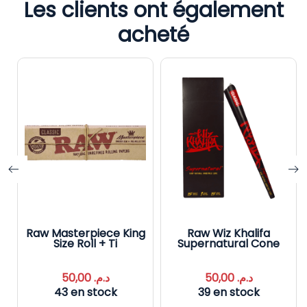
Les clients ont également
acheté
Raw Masterpiece King
Raw Wiz Khalifa
Size Roll + Ti
Supernatural Cone
50,00
د.م.
50,00
د.م.
43 en stock
39 en stock