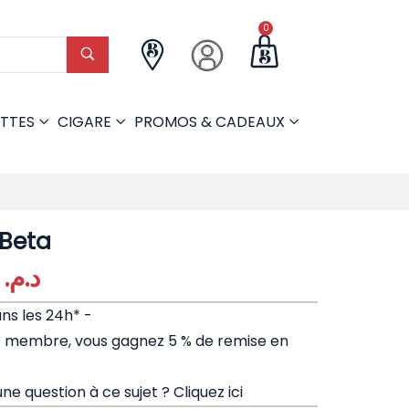
0
TTES
CIGARE
PROMOS & CADEAUX
Beta
850,00
د.م.
ans les 24h* -
e membre, vous gagnez 5 % de remise en
ne question à ce sujet ?
Cliquez ici