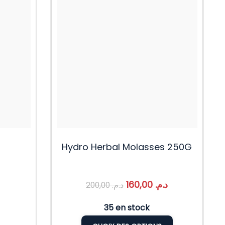
Hydro Herbal Molasses 250G
160,00
د.م.
200,00
د.م.
35 en stock