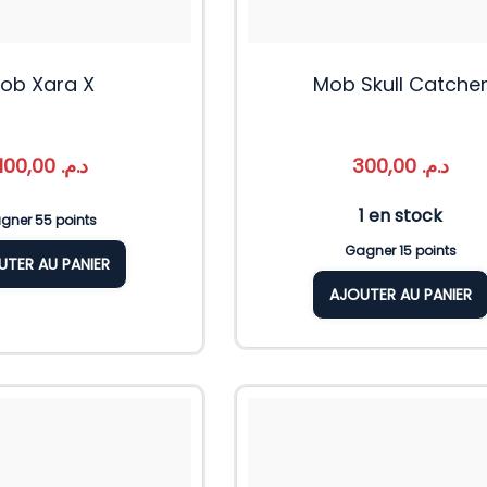
ob Xara X
Mob Skull Catche
1.100,00
د.م.
300,00
د.م.
1 en stock
gner 55 points
Gagner 15 points
UTER AU PANIER
AJOUTER AU PANIER