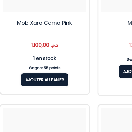
Mob Xara Camo Pink
M
1.100,00
د.م.
1 en stock
Ga
Gagner 55 points
AJO
AJOUTER AU PANIER