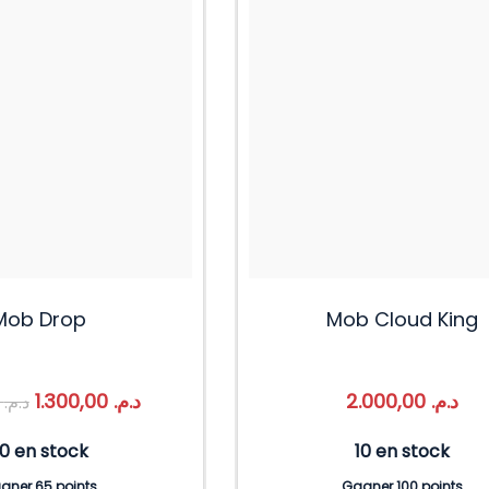
Mob Drop
Mob Cloud King
1.300,00
د.م.
2.000,00
د.م.
1.500,00
د.م.
0 en stock
10 en stock
gner 65 points
Gagner 100 points