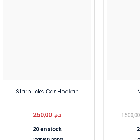
Starbucks Car Hookah
250,00
د.م.
20 en stock
2
Gagner 13 points
Ga