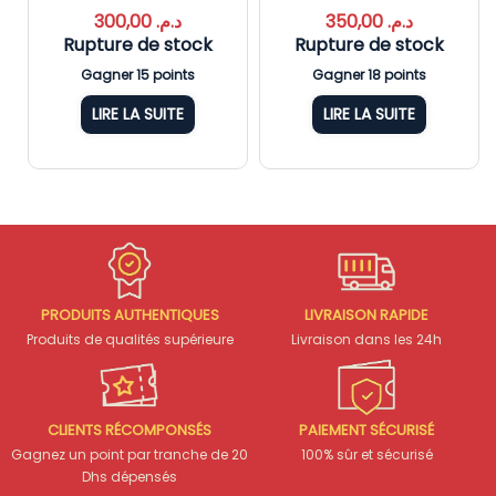
300,00
د.م.
350,00
د.م.
Rupture de stock
Rupture de stock
Gagner 15 points
Gagner 18 points
LIRE LA SUITE
LIRE LA SUITE
PRODUITS AUTHENTIQUES
LIVRAISON RAPIDE
Produits de qualités supérieure
Livraison dans les 24h
CLIENTS RÉCOMPONSÉS
PAIEMENT SÉCURISÉ
Gagnez un point par tranche de 20
100% sûr et sécurisé
Dhs dépensés