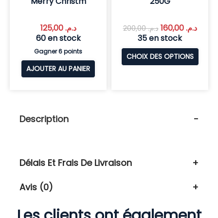
Merry Christm
250G
125,00
د.م.
160,00
د.م.
200,00
د.م.
60 en stock
35 en stock
Gagner 6 points
CHOIX DES OPTIONS
AJOUTER AU PANIER
Description
Délais Et Frais De Livraison
Avis (0)
Les clients ont également