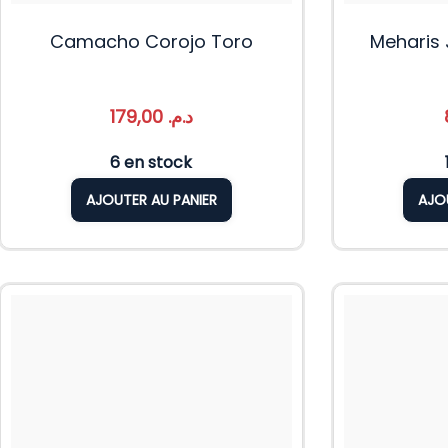
Camacho Corojo Toro
Meharis 
179,00
د.م.
6 en stock
AJOUTER AU PANIER
AJO