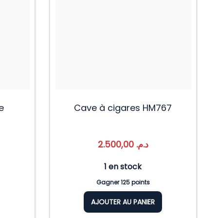
e
Cave à cigares HM767
2.500,00
د.م.
1 en stock
Gagner 125 points
AJOUTER AU PANIER