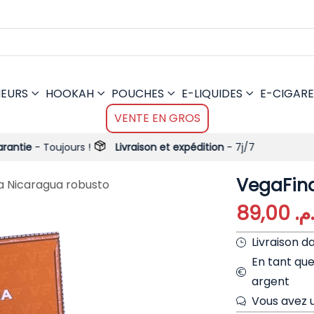
MEURS
HOOKAH
POUCHES
E-LIQUIDES
E-CIGARE
VENTE EN GROS
jours !
Livraison et expédition
- 7j/7
VegaFin
a Nicaragua robusto
89,00
.م
Livraison d
En tant qu
argent
Vous avez u