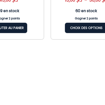
45,00
د.م.
15,00
د.م.
–
30,00
.م
9 en stock
60 en stock
gner 2 points
Gagner 2 points
UTER AU PANIER
CHOIX DES OPTIONS