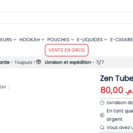
MEURS
HOOKAH
POUCHES
E-LIQUIDES
E-CIGARE
VENTE EN GROS
rs !
Livraison et expédition
- 7j/7
Zen Tube
ter
/
80,00
.م
Livraison d
En tant qu
argent
Vous avez u