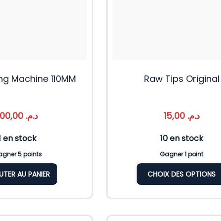
ing Machine 110MM
Raw Tips Original
100,00
د.م.
15,00
د.م.
1 en stock
10 en stock
gner 5 points
Gagner 1 point
UTER AU PANIER
CHOIX DES OPTIONS