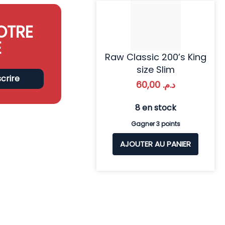
OTRE
E
Raw Classic 200’s King
size Slim
scrire
60,00
د.م.
8 en stock
Gagner 3 points
AJOUTER AU PANIER