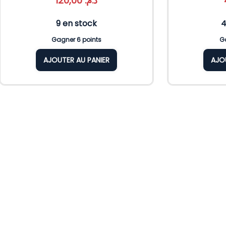
120,00
د.م.
9 en stock
4
Gagner 6 points
Ga
AJOUTER AU PANIER
AJO