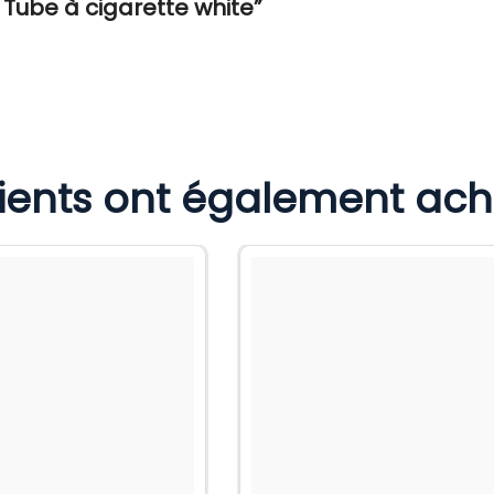
n Tube à cigarette white”
lients ont également ac