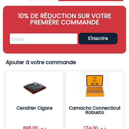
10% DE RÉDUCTION SUR VOTRE
PREMIÈRE COMMANDE
S'inscrire
Ajouter à votre commande
Cendrier Cigare
Camacho Connecticut
Robusto
895,00
د.م.
174,00
د.م.