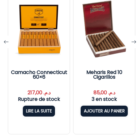
Camacho Connecticut
Meharis Red 10
60×6
Cigarillos
217,00
د.م.
85,00
د.م.
Rupture de stock
3 en stock
LIRE LA SUITE
AJOUTER AU PANIER