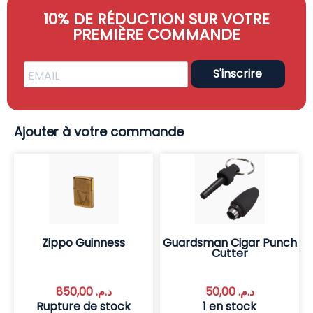
10% DE RÉDUCTION SUR VOTRE
PREMIÈRE COMMANDE
S'inscrire
Ajouter à votre commande
Zippo Guinness
Guardsman Cigar Punch
Cutter
850,00
د.م.
50,00
د.م.
Rupture de stock
1 en stock