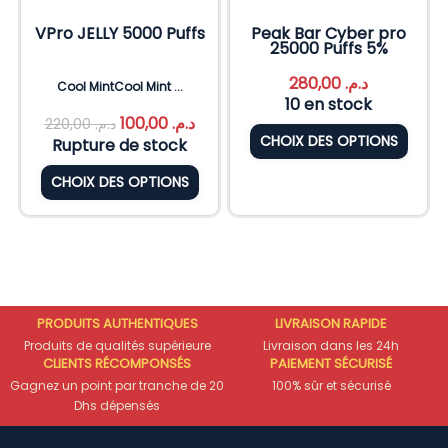
VPro JELLY 5000 Puffs
Peak Bar Cyber pro
25000 Puffs 5%
280,00
د.م.
Cool MintCool Mint ...
10 en stock
100,00
د.م.
220,00
د.م.
CHOIX DES OPTIONS
Rupture de stock
CHOIX DES OPTIONS
PRODUITS AUTHENTIQUES
LIVRAISON RAPIDE
Produits de qualités supérieure
Livraison dans les 24h
CLIENTS RÉCOMPONSÉS
PAIEMENT SÉCURISÉ
Gagnez un point par tranche de 20
100% sûr et sécurisé
Dhs dépensés