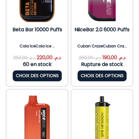
Beta Bar 10000 Puffs
NiiceBar 2.0 6000 Puffs
Cola IceCola Ice ...
Cuban CrazeCuban Cra...
220,00
د.م.
190,00
د.م.
250,00
د.م.
280,00
د.م.
60 en stock
Rupture de stock
CHOIX DES OPTIONS
CHOIX DES OPTIONS