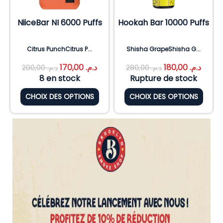
NiiceBar NI 6000 Puffs
Hookah Bar 10000 Puffs
Citrus PunchCitrus P...
Shisha GrapeShisha G...
170,00
د.م.
180,00
د.م.
200,00
د.م.
280,00
د.م.
8 en stock
Rupture de stock
CHOIX DES OPTIONS
CHOIX DES OPTIONS