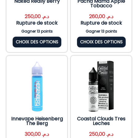
Naked Really Berry
Pacha Mama Apple
Tobacco
250,00
د.م.
260,00
د.م.
Rupture de stock
Rupture de stock
Gagner 13 points
Gagner 13 points
CHOIX DES OPTIONS
CHOIX DES OPTIONS
Innevape Heisenberg
Coastal Clouds Tres
The Berg
Leches
300,00
د.م.
250,00
د.م.