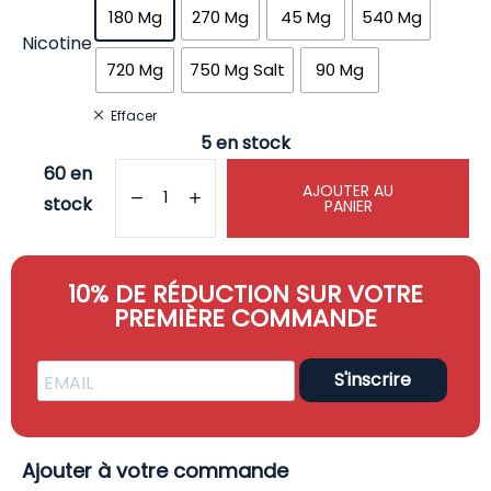
180 Mg
270 Mg
45 Mg
540 Mg
Nicotine
720 Mg
750 Mg Salt
90 Mg
Effacer
5 en stock
60 en
AJOUTER AU
stock
PANIER
10% DE RÉDUCTION SUR VOTRE
PREMIÈRE COMMANDE
S'inscrire
Ajouter à votre commande