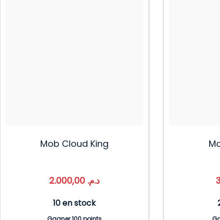
Mob Cloud King
Mo
2.000,00
د.م.
10 en stock
Gagner 100 points
Ga