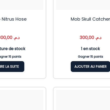
 Nitrus Hose
Mob Skull Catche
300,00
د.م.
300,00
د.م.
ture de stock
1 en stock
gner 15 points
Gagner 15 points
LIRE LA SUITE
AJOUTER AU PANIER