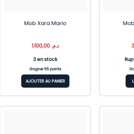
Mob Xara Mario
Mob
1.100,00
د.م.
3 en stock
Rup
Gagner 55 points
Ga
AJOUTER AU PANIER