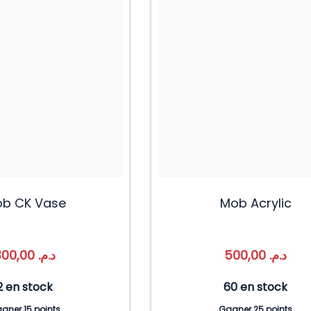
b CK Vase
Mob Acrylic
300,00
د.م.
500,00
د.م.
2 en stock
60 en stock
gner 15 points
Gagner 25 points