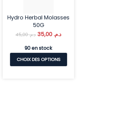
Hydro Herbal Molasses
50G
35,00
د.م.
45,00
د.م.
90 en stock
CHOIX DES OPTIONS