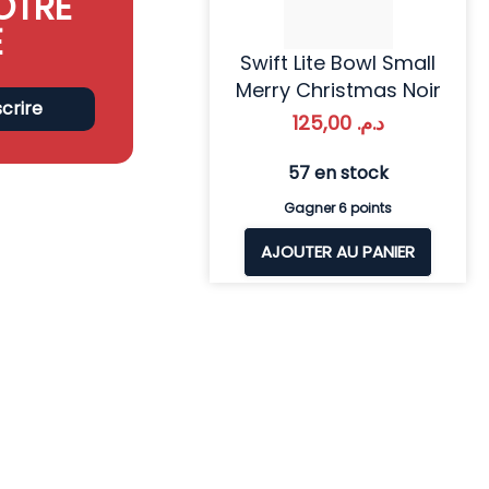
OTRE
E
Swift Lite Bowl Small
Merry Christmas Noir
scrire
125,00
د.م.
57 en stock
Gagner 6 points
AJOUTER AU PANIER