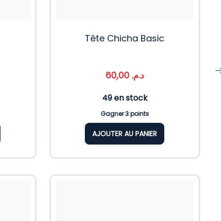
r
Tête Chicha Basic
60,00
د.م.
49 en stock
Gagner 3 points
AJOUTER AU PANIER