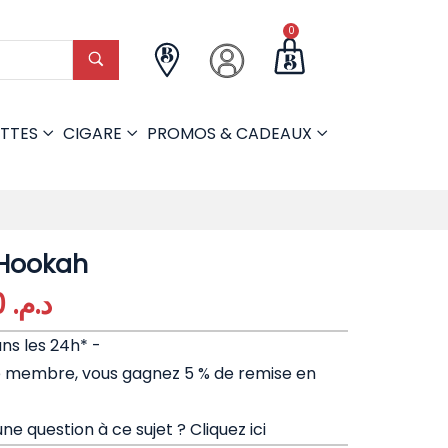
0
TTES
CIGARE
PROMOS & CADEAUX
 Hookah
3.500,00
د.م.
ans les 24h* -
e membre, vous gagnez 5 % de remise en
ne question à ce sujet ?
Cliquez ici