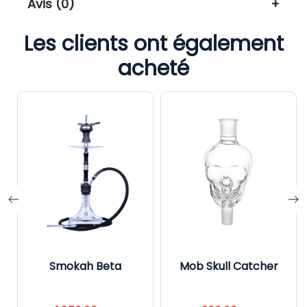
Avis (0)
Les clients ont également
acheté
s
Smokah Beta
Mob Skull Catcher