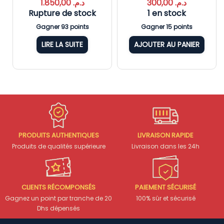
1.850,00
د.م.
300,00
د.م.
Rupture de stock
1 en stock
Gagner 93 points
Gagner 15 points
LIRE LA SUITE
AJOUTER AU PANIER
PRODUITS AUTHENTIQUES
LIVRAISON RAPIDE
Produits de qualités supérieure
Livraison dans les 24h
CLIENTS RÉCOMPONSÉS
PAIEMENT SÉCURISÉ
Gagnez un point par tranche de 20
100% sûr et sécurisé
Dhs dépensés