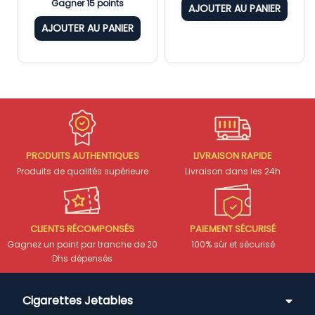
Gagner 15 points
AJOUTER AU PANIER
AJOUTER AU PANIER
PRODUITS AUTHENTIQUES
LIVRAISON RAPIDE
Produits de qualités supérieure
Livraison dans les 24h
CLIENTS RÉCOMPONSÉS
PAIEMENT SÉCURISÉ
Gagnez un point par tranche de 20
100% sûr et sécurisé
Dhs dépensés
Cigarettes Jetables