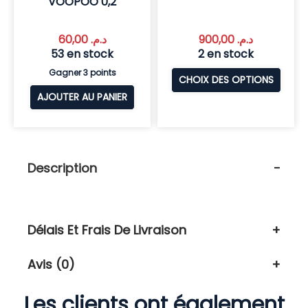
VOOPOO 0,2
60,00
د.م.
900,00
د.م.
53 en stock
2 en stock
Gagner 3 points
CHOIX DES OPTIONS
AJOUTER AU PANIER
Description
Délais Et Frais De Livraison
Avis (0)
Les clients ont également