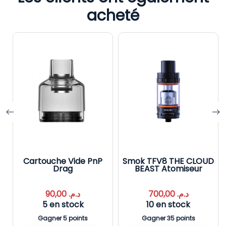
acheté
Cartouche Vide PnP
Smok TFV8 THE CLOUD
Drag
BEAST Atomiseur
90,00
د.م.
700,00
د.م.
5 en stock
10 en stock
Gagner 5 points
Gagner 35 points