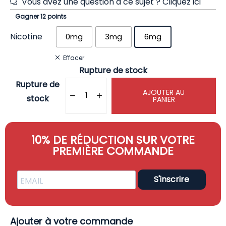
Vous avez une question à ce sujet ?
Cliquez ici
Gagner 12 points
Nicotine
0mg
3mg
6mg
Effacer
Rupture de stock
Rupture de
AJOUTER AU
stock
PANIER
10% DE RÉDUCTION SUR VOTRE
PREMIÈRE COMMANDE
S'inscrire
Ajouter à votre commande