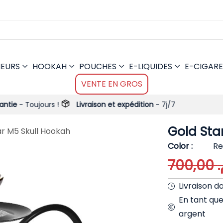
MEURS
HOOKAH
POUCHES
E-LIQUIDES
E-CIGARE
VENTE EN GROS
ujours !
Livraison et expédition
- 7j/7
Gold Sta
ar M5 Skull Hookah
Color
Re
700,00
م
Livraison d
En tant qu
argent