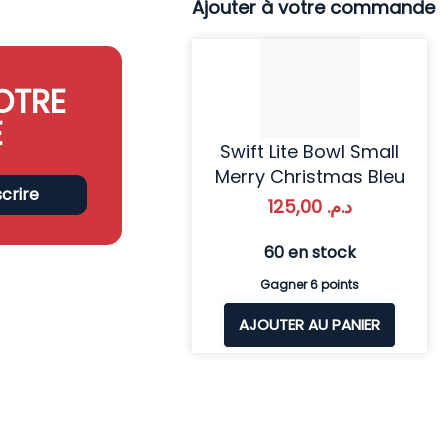
Ajouter à votre commande
OTRE
E
Swift Lite Bowl Small
Merry Christmas Bleu
scrire
125,00
د.م.
60 en stock
Gagner 6 points
AJOUTER AU PANIER