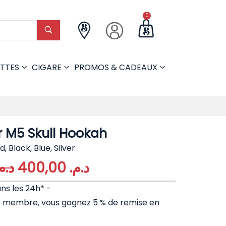
0
TTES
CIGARE
PROMOS & CADEAUX
r M5 Skull Hookah
d, Black, Blue, Silver
د..
400,00
د.م.
ans les 24h* -
e membre, vous gagnez 5 % de remise en