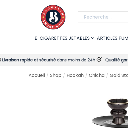
E-CIGARETTES JETABLES
ARTICLES FU
n rapide et sécurisé
dans moins de 24h
Qualité garantie
- To
Accueil
Shop
Hookah
Chicha
Gold St
/
/
/
/