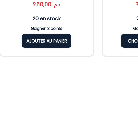
250,00
د.م.
20 en stock
Gagner 13 points
Ga
AJOUTER AU PANIER
CHOI