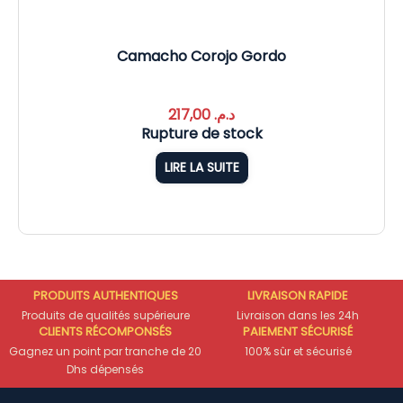
Camacho Corojo Gordo
217,00
د.م.
Rupture de stock
LIRE LA SUITE
PRODUITS AUTHENTIQUES
LIVRAISON RAPIDE
Produits de qualités supérieure
Livraison dans les 24h
CLIENTS RÉCOMPONSÉS
PAIEMENT SÉCURISÉ
Gagnez un point par tranche de 20
100% sûr et sécurisé
Dhs dépensés