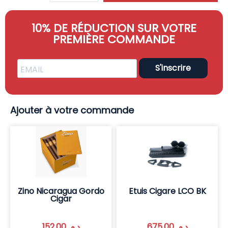
10% DE RÉDUCTION SUR VOTRE
PREMIÈRE COMMANDE
S'inscrire
Ajouter à votre commande
Zino Nicaragua Gordo
Etuis Cigare LCO BK
Cigar
152,00
د.م.
675,00
د.م.