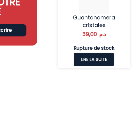
OTRE
E
Guantanamera
cristales
scrire
39,00
د.م.
Rupture de stock
LIRE LA SUITE