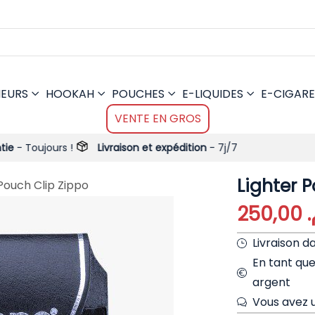
MEURS
HOOKAH
POUCHES
E-LIQUIDES
E-CIGARE
VENTE EN GROS
s !
Livraison et expédition
- 7j/7
Lighter 
Pouch Clip Zippo
250,00
م
Livraison d
En tant qu
argent
Vous avez u