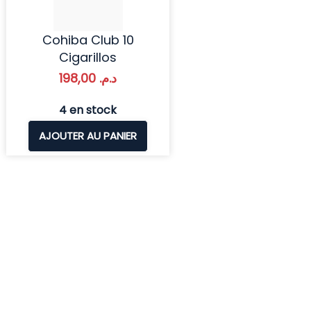
Cohiba Club 10
Cigarillos
198,00
د.م.
4 en stock
AJOUTER AU PANIER