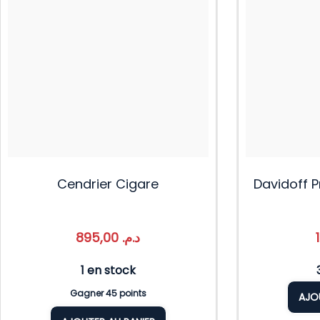
Cendrier Cigare
Davidoff 
895,00
د.م.
1 en stock
Gagner 45 points
AJO