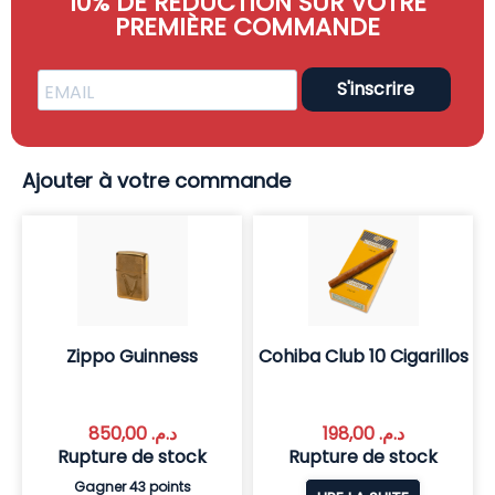
10% DE RÉDUCTION SUR VOTRE
PREMIÈRE COMMANDE
S'inscrire
Ajouter à votre commande
Zippo Guinness
Cohiba Club 10 Cigarillos
850,00
د.م.
198,00
د.م.
Rupture de stock
Rupture de stock
Gagner 43 points