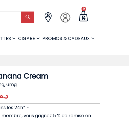
0
TTES
CIGARE
PROMOS & CADEAUX
anana Cream
g, 6mg
د..
ans les 24h* -
e membre, vous gagnez 5 % de remise en