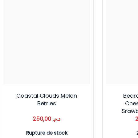
Coastal Clouds Melon
Beard
Berries
Chee
Srawb
250,00
د.م.
Rupture de stock