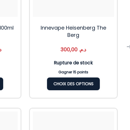
 100ml
Innevape Heisenberg The
Berg
.
300,00
د.م.
Rupture de stock
Gagner 15 points
CHOIX DES OPTIONS