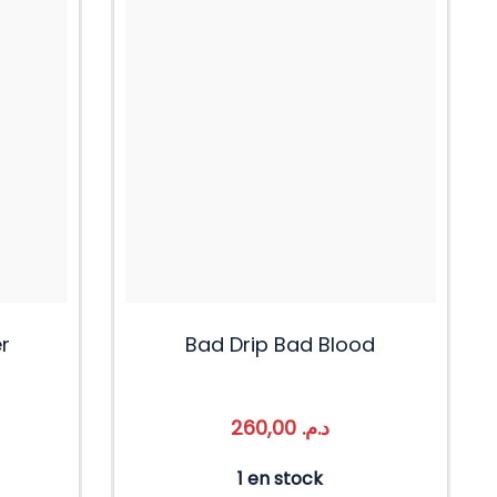
r
Bad Drip Bad Blood
260,00
د.م.
1 en stock