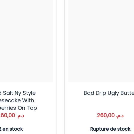
 Salt Ny Style
Bad Drip Ugly Butte
secake With
erries On Top
260,00
د.م.
260,00
د.م.
2 en stock
Rupture de stock