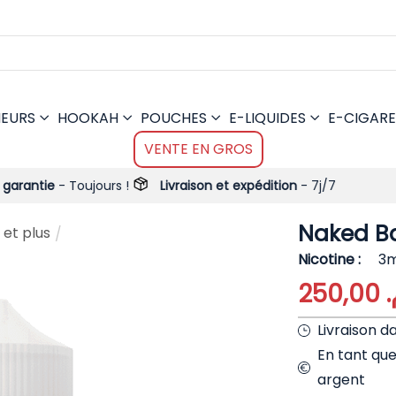
MEURS
HOOKAH
POUCHES
E-LIQUIDES
E-CIGARE
VENTE EN GROS
 Toujours !
Livraison et expédition
- 7j/7
Naked B
 et plus
/
Nicotine
3m
250,00
م
Livraison d
En tant qu
argent