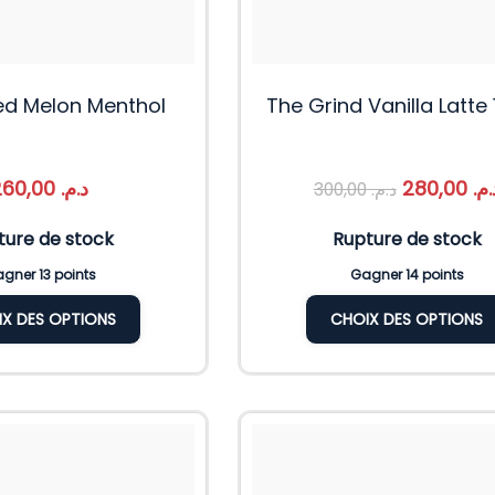
ed Melon Menthol
The Grind Vanilla Latte
260,00
د.م.
280,00
د.م
300,00
د.م.
ture de stock
Rupture de stock
gner 13 points
Gagner 14 points
X DES OPTIONS
CHOIX DES OPTIONS