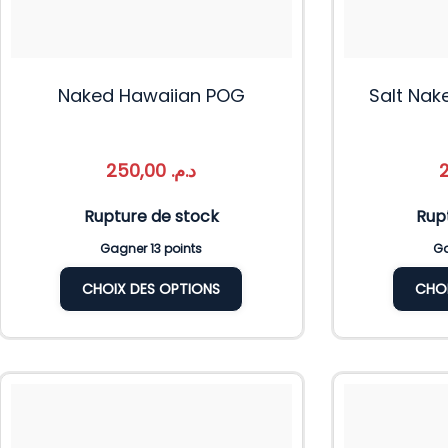
Naked Hawaiian POG
Salt Nak
250,00
د.م.
Rupture de stock
Rup
Gagner 13 points
Ga
CHOIX DES OPTIONS
CHOI