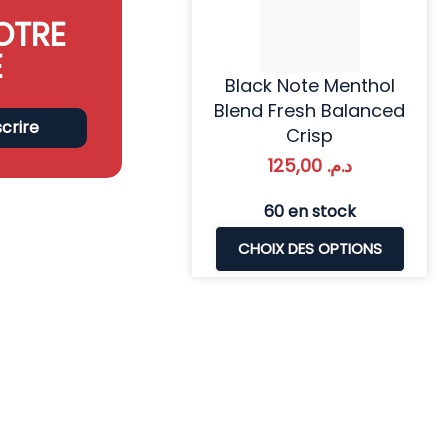
OTRE
E
Black Note Menthol
Blend Fresh Balanced
scrire
Crisp
125,00
د.م.
60 en stock
CHOIX DES OPTIONS