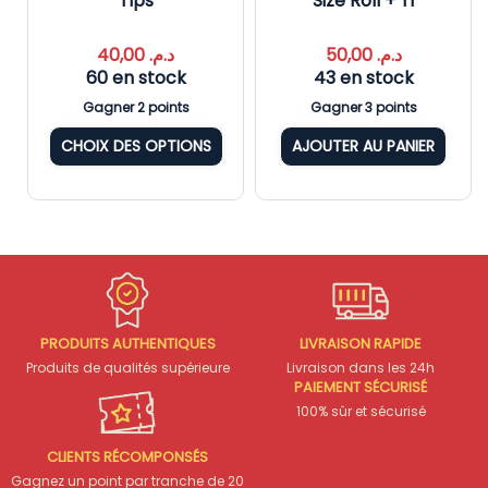
Tips
Size Roll + Ti
40,00
د.م.
50,00
د.م.
60 en stock
43 en stock
Gagner 2 points
Gagner 3 points
CHOIX DES OPTIONS
AJOUTER AU PANIER
PRODUITS AUTHENTIQUES
LIVRAISON RAPIDE
Produits de qualités supérieure
Livraison dans les 24h
PAIEMENT SÉCURISÉ
100% sûr et sécurisé
CLIENTS RÉCOMPONSÉS
Gagnez un point par tranche de 20