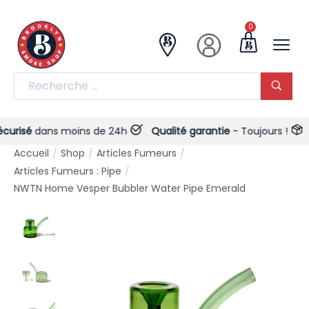
0
sé
dans moins de 24h
Qualité garantie
- Toujours !
Livr
Accueil
Shop
Articles Fumeurs
/
/
/
Articles Fumeurs : Pipe
/
NWTN Home Vesper Bubbler Water Pipe Emerald