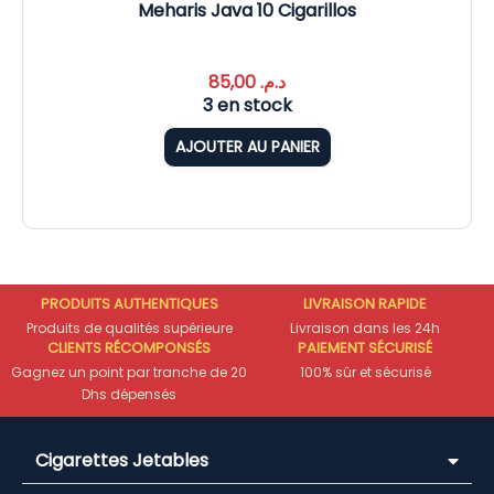
Meharis Java 10 Cigarillos
85,00
د.م.
3 en stock
AJOUTER AU PANIER
PRODUITS AUTHENTIQUES
LIVRAISON RAPIDE
Produits de qualités supérieure
Livraison dans les 24h
CLIENTS RÉCOMPONSÉS
PAIEMENT SÉCURISÉ
Gagnez un point par tranche de 20
100% sûr et sécurisé
Dhs dépensés
Cigarettes Jetables