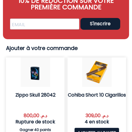
10% DE RÉDUCTION SUR VOTRE
PREMIÈRE COMMANDE
S'inscrire
Ajouter à votre commande
Zippo Skull 28042
Cohiba Short 10 Cigarillos
800,00
د.م.
309,00
د.م.
Rupture de stock
4 en stock
Gagner 40 points