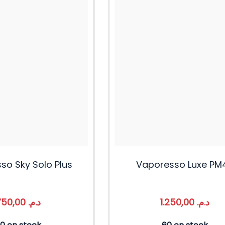
so Sky Solo Plus
Vaporesso Luxe PM
750,00
د.م.
1.250,00
د.م.