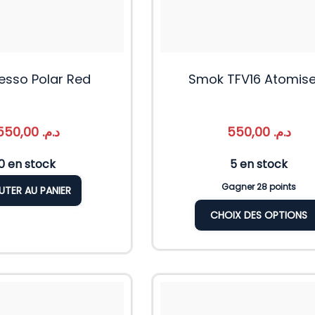
esso Polar Red
Smok TFV16 Atomis
1.550,00
د.م.
550,00
د.م.
10 en stock
5 en stock
Gagner 28 points
UTER AU PANIER
CHOIX DES OPTIONS