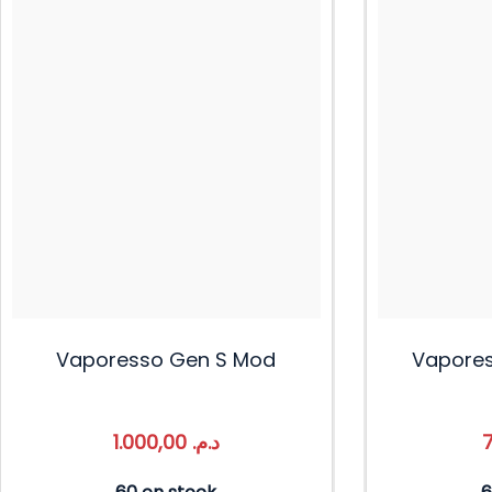
Vaporesso Gen S Mod
Vapores
1.000,00
د.م.