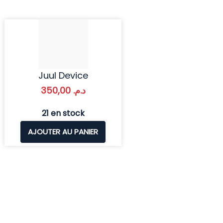
Juul Device
350,00
د.م.
21 en stock
AJOUTER AU PANIER