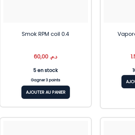
Smok RPM coil 0.4
Vapor
60,00
د.م.
5 en stock
Gagner 3 points
AJO
AJOUTER AU PANIER