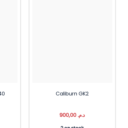
40
Caliburn GK2
900,00
د.م.