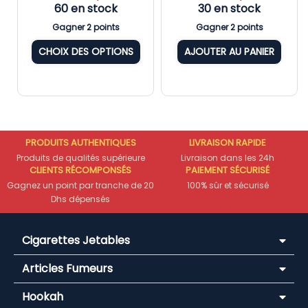
60 en stock
30 en stock
Gagner 2 points
Gagner 2 points
CHOIX DES OPTIONS
AJOUTER AU PANIER
PRODUITS AUTHENTIQUES
LIVRAISON RAPIDE
Produits de qualités supérieure
Livraison dans les 24h
CLIENTS RÉCOMPONSÉS
PAIEMENT SÉCURISÉ
Gagnez un point par tranche de 20
100% sûr et sécurisé
Dhs dépensés
Cigarettes Jetables
Articles Fumeurs
Hookah