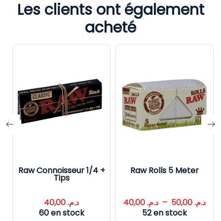
Les clients ont également
acheté
aw Connoisseur 1/4 +
Raw Rolls 5 Meter
Tips
40,00
د.م.
40,00
د.م.
–
50,00
د.م.
60 en stock
52 en stock
Ru