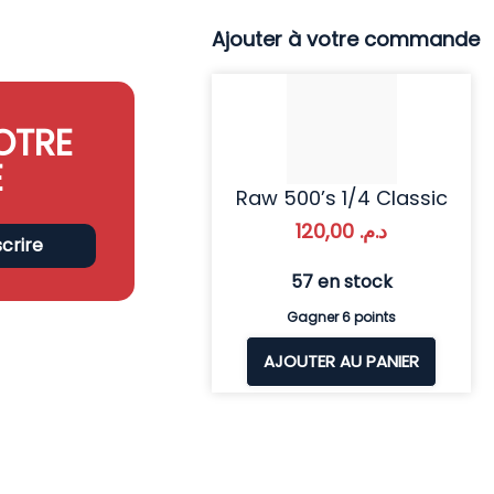
Ajouter à votre commande
OTRE
E
Raw 500’s 1/4 Classic
120,00
د.م.
scrire
57 en stock
Gagner 6 points
AJOUTER AU PANIER