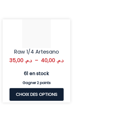
Raw 1/4 Artesano
35,00
د.م.
–
40,00
د.م.
61 en stock
Gagner 2 points
CHOIX DES OPTIONS