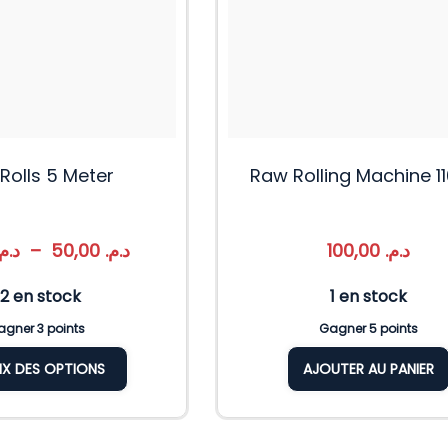
Rolls 5 Meter
Raw Rolling Machine 
د.م.
–
50,00
د.م.
100,00
د.م.
2 en stock
1 en stock
gner 3 points
Gagner 5 points
X DES OPTIONS
AJOUTER AU PANIER