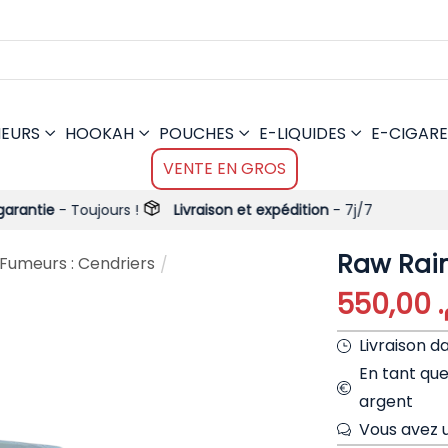
MEURS
HOOKAH
POUCHES
E-LIQUIDES
E-CIGARE
VENTE EN GROS
ujours !
Livraison et expédition
- 7j/7
Raw Rai
 Fumeurs : Cendriers
/
550,00
م
Livraison d
En tant qu
argent
Vous avez u