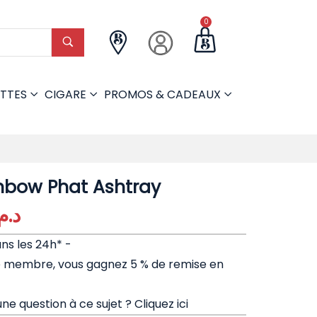
0
TTES
CIGARE
PROMOS & CADEAUX
nbow Phat Ashtray
د..
ans les 24h* -
e membre, vous gagnez 5 % de remise en
ne question à ce sujet ?
Cliquez ici