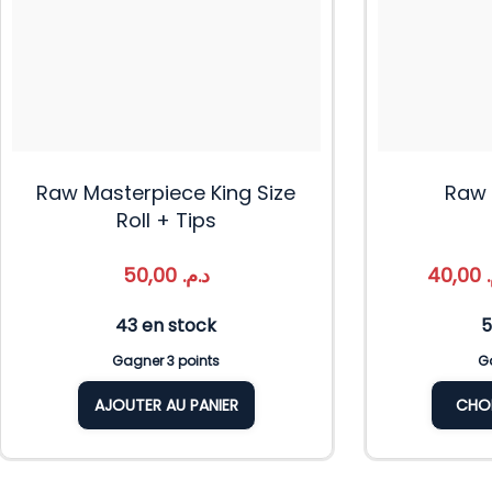
Raw Masterpiece King Size
Raw 
Roll + Tips
50,00
د.م.
40,00
43 en stock
5
Gagner 3 points
Ga
AJOUTER AU PANIER
CHOI