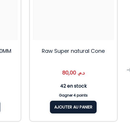
110MM
Raw Super natural Cone
80,00
د.م.
42 en stock
Gagner 4 points
AJOUTER AU PANIER