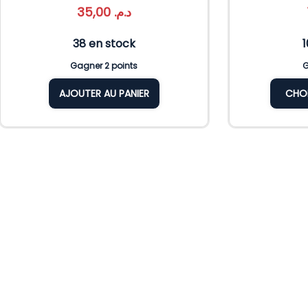
35,00
د.م.
38 en stock
Gagner 2 points
G
AJOUTER AU PANIER
CHOI