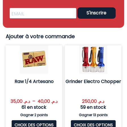
S'inscrire
Ajouter à votre commande
Raw 1/4 Artesano
Grinder Electro Chopper
35,00
د.م.
–
40,00
د.م.
250,00
د.م.
61 en stock
59 en stock
Gagner 2 points
Gagner 13 points
CHOIX DES OPTIONS
CHOIX DES OPTIONS