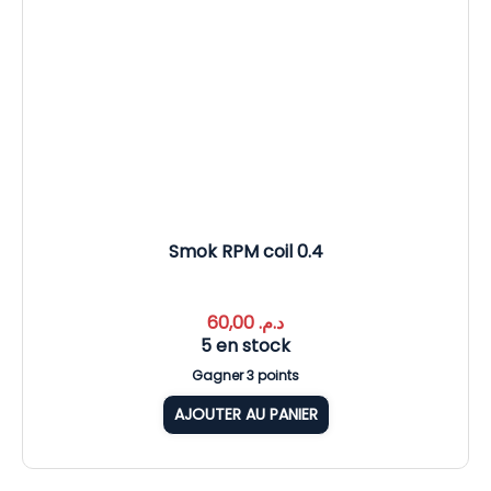
Smok RPM coil 0.4
60,00
د.م.
5 en stock
Gagner 3 points
AJOUTER AU PANIER