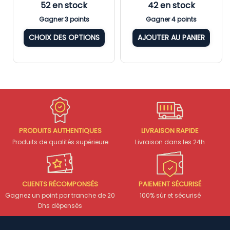
52 en stock
42 en stock
Gagner 3 points
Gagner 4 points
CHOIX DES OPTIONS
AJOUTER AU PANIER
PRODUITS AUTHENTIQUES
LIVRAISON RAPIDE
Produits de qualités supérieure
Livraison dans les 24h
CLIENTS RÉCOMPONSÉS
PAIEMENT SÉCURISÉ
Gagnez un point par tranche de 20
100% sûr et sécurisé
Dhs dépensés