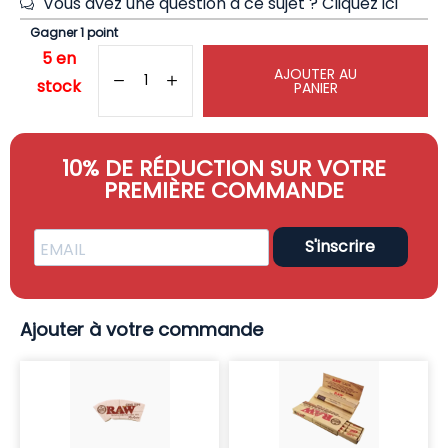
Vous avez une question à ce sujet ?
Cliquez ici
Gagner 1 point
5 en
AJOUTER AU
stock
PANIER
10% DE RÉDUCTION SUR VOTRE
PREMIÈRE COMMANDE
S'inscrire
Ajouter à votre commande