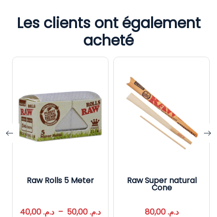
Les clients ont également
acheté
Raw Rolls 5 Meter
Raw Super natural
Cone
40,00
د.م.
–
50,00
د.م.
80,00
د.م.