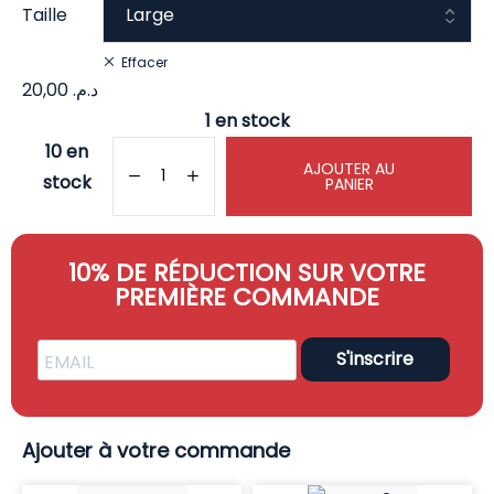
Taille
Effacer
20,00
د.م.
1 en stock
10 en
AJOUTER AU
stock
PANIER
10% DE RÉDUCTION SUR VOTRE
PREMIÈRE COMMANDE
S'inscrire
Ajouter à votre commande