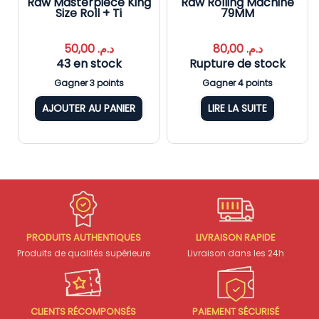
Raw Masterpiece King
Raw Rolling Machine
Size Roll + Ti
79MM
50,00
د.م.
80,00
د.م.
43 en stock
Rupture de stock
Gagner 3 points
Gagner 4 points
AJOUTER AU PANIER
LIRE LA SUITE
PRODUITS AUTHENTIQUES
LIVRAISON RAPIDE
Produits de qualités supérieure
Livraison dans les 24h
CLIENTS RÉCOMPONSÉS
PAIEMENT SÉCURISÉ