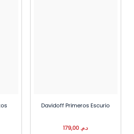
tos
Davidoff Primeros Escurio
179,00
د.م.