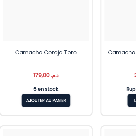
Camacho Corojo Toro
Camacho 
179,00
د.م.
6 en stock
Rup
AJOUTER AU PANIER