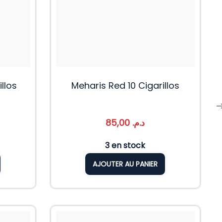
llos
Meharis Red 10 Cigarillos
85,00
د.م.
3 en stock
AJOUTER AU PANIER